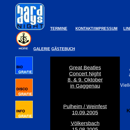
----
TERMINE
-----
KONTAKT/IMPRESSUM
LI
GALERIE
GÄSTEBUCH
Great Beatles
Concert Night
8. & 9. Oktober
Viel
in Gaggenau
Pulheim / Weinfest
K
10.09.2005
Völkersbach
15.08.2005